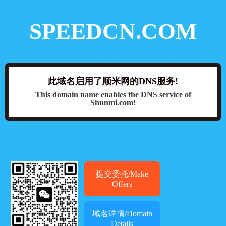
SPEEDCN.COM
此域名启用了顺米网的DNS服务!
This domain name enables the DNS service of
Shunmi.com!
提交委托/Make
Offers
域名详情/Domain
Details